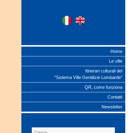
Ville Gentilizie
Ita
Eng
Lombarde
Home
Le ville
Itinerari culturali del
“Sistema Ville Gentilizie Lombarde”
QR, come funziona
Contatti
Newsletter
Ricerca