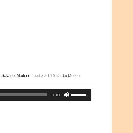
>
Sala dei Medoni – audio
>
16 Sala dei Medoni
Usa
00:00
i
tasti
freccia
su/giù