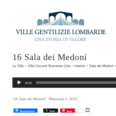
16 Sala dei Medoni
Le Ville
>
Villa Visconti Borromeo Litta
>
Interno
>
Sala dei Medoni
Audio
00:00
Player
“16 Sala dei Medoni”. Rilasciato il: 2015.
E
Recommend
Post
Save
m