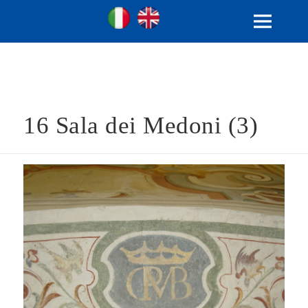
Ville Gentilizie Lombarde
Ita
Eng
MENU
E
WIDGET
16 Sala dei Medoni (3)