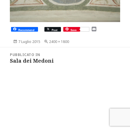
E
Recommend
Post
Save
m
a
Scritto
Dimensione
7 Luglio 2015
2400 × 1800
i
il
reale
l
Navigazione
articoli
PUBBLICATO IN
Sala dei Medoni