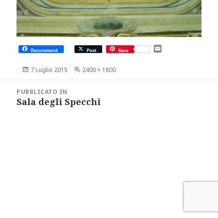
E
Recommend
Post
Save
m
a
Scritto
Dimensione
7 Luglio 2015
2400 × 1800
i
il
reale
l
Navigazione
articoli
PUBBLICATO IN
Sala degli Specchi