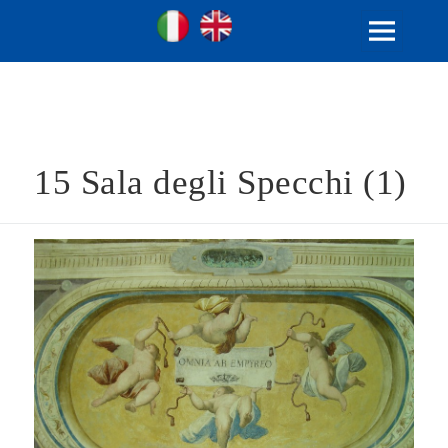
Ville Gentilizie Lombarde
Ita
Eng
MENU
E
WIDGET
15 Sala degli Specchi (1)