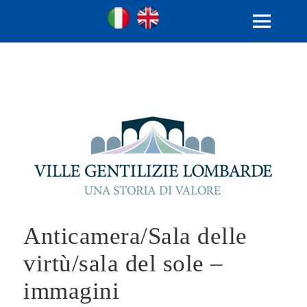
Ville Gentilizie Lombarde
Ita
Eng
MENU
E
WIDGET
Anticamera/Sala delle
virtù/sala del sole –
immagini