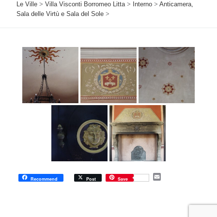
Le Ville
>
Villa Visconti Borromeo Litta
>
Interno
>
Anticamera,
Sala delle Virtù e Sala del Sole
>
E
Recommend
Post
Save
m
a
i
l