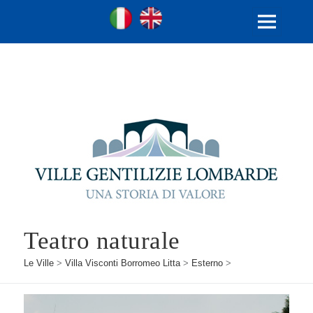
Ville Gentilizie Lombarde
Ita
Eng
MENU
E
WIDGET
Teatro naturale
Le Ville
>
Villa Visconti Borromeo Litta
>
Esterno
>