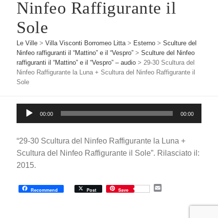
Ninfeo Raffigurante il
Sole
Le Ville
>
Villa Visconti Borromeo Litta
>
Esterno
>
Sculture del
Ninfeo raffiguranti il “Mattino” e il “Vespro”
>
Sculture del Ninfeo
raffiguranti il “Mattino” e il “Vespro” – audio
>
29-30 Scultura del
Ninfeo Raffigurante la Luna + Scultura del Ninfeo Raffigurante il
Sole
Audio
00:00
00:00
Player
“29-30 Scultura del Ninfeo Raffigurante la Luna +
Scultura del Ninfeo Raffigurante il Sole”. Rilasciato il:
2015.
E
Recommend
Post
Save
m
a
i