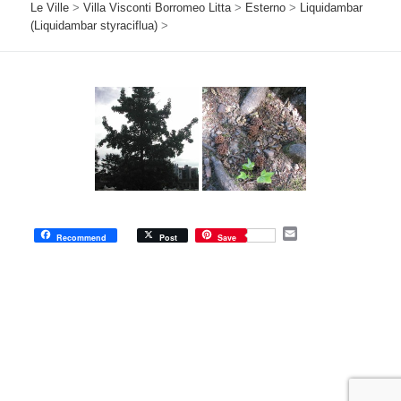
Le Ville
>
Villa Visconti Borromeo Litta
>
Esterno
>
Liquidambar
(Liquidambar styraciflua)
>
E
Recommend
Post
Save
m
a
i
l