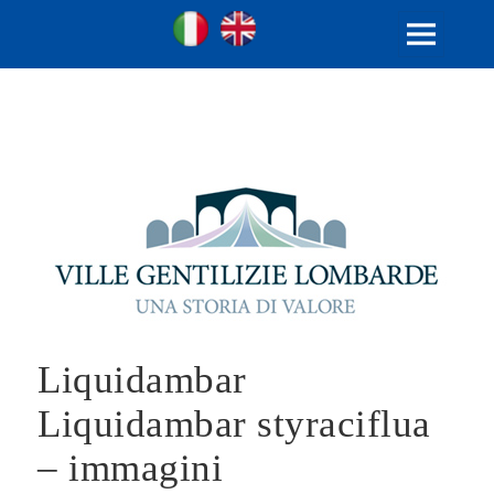
Ville Gentilizie Lombarde
Ita
Eng
MENU
E
WIDGET
Liquidambar
Liquidambar styraciflua
– immagini