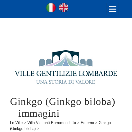
Ville Gentilizie Lombarde
Ita
Eng
MENU
E
WIDGET
Ginkgo (Ginkgo biloba)
– immagini
Le Ville
>
Villa Visconti Borromeo Litta
>
Esterno
>
Ginkgo
(Ginkgo biloba)
>