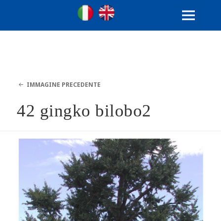
Ville Gentilizie Lombarde
Ita
Eng
MENU
E
WIDGET
IMMAGINE PRECEDENTE
42 gingko bilobo2