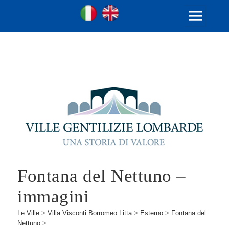
Ville Gentilizie Lombarde
Ita
Eng
MENU
E
WIDGET
Fontana del Nettuno –
immagini
Le Ville
>
Villa Visconti Borromeo Litta
>
Esterno
>
Fontana del
Nettuno
>