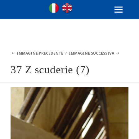
Ville Gentilizie Lombarde
Ita
Eng
MENU
E
WIDGET
IMMAGINE PRECEDENTE
IMMAGINE SUCCESSIVA
37 Z scuderie (7)