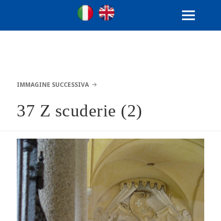
Ville Gentilizie Lombarde
Ita
Eng
MENU
E
WIDGET
IMMAGINE SUCCESSIVA
37 Z scuderie (2)