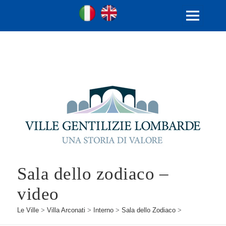
Ville Gentilizie Lombarde
Ita
Eng
MENU
E
WIDGET
Sala dello zodiaco –
video
Le Ville
>
Villa Arconati
>
Interno
>
Sala dello Zodiaco
>