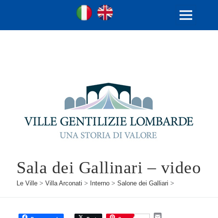
Ville Gentilizie Lombarde
Ita
Eng
MENU
E
WIDGET
Sala dei Gallinari – video
Le Ville
>
Villa Arconati
>
Interno
>
Salone dei Galliari
>
E