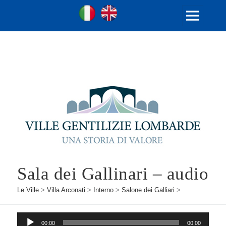
Ville Gentilizie Lombarde
Ita
Eng
MENU
E
WIDGET
Sala dei Gallinari – audio
Le Ville
>
Villa Arconati
>
Interno
>
Salone dei Galliari
>
Audio
00:00
00:00
Player