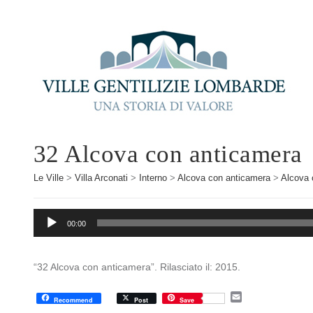
32 Alcova con anticamera
Le Ville
>
Villa Arconati
>
Interno
>
Alcova con anticamera
>
Alcova 
Audio
00:00
Player
“32 Alcova con anticamera”. Rilasciato il: 2015.
E
Recommend
Post
Save
m