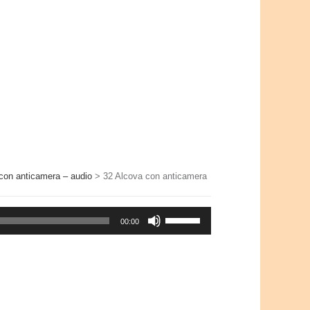
con anticamera – audio
>
32 Alcova con anticamera
Usa
00:00
i
tasti
freccia
su/giù