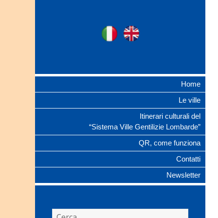
Ville Gentilizie
Ita
Eng
Lombarde
Home
Le ville
Itinerari culturali del
“Sistema Ville Gentilizie Lombarde”
QR, come funziona
Contatti
Newsletter
Ricerca