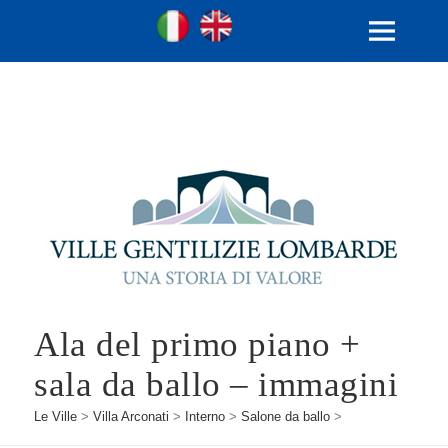
Ville Gentilizie Lombarde
Ita
Eng
MENU
E
WIDGET
Ala del primo piano +
sala da ballo – immagini
Le Ville
>
Villa Arconati
>
Interno
>
Salone da ballo
>