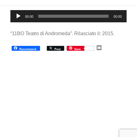
Audio
00:00
00:00
Player
“11BO Teatro di Andromeda”. Rilasciato il: 2015.
E
Recommend
Post
Save
m
a
i
l