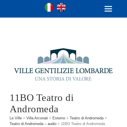
Ville Gentilizie Lombarde
Ita
Eng
MENU
E
WIDGET
11BO Teatro di
Andromeda
Le Ville
>
Villa Arconati
>
Esterno
>
Teatro di Andromeda
>
Teatro di Andromeda – audio
>
11BO Teatro di Andromeda