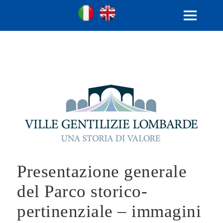
Ville Gentilizie Lombarde
Ita
Eng
MENU
E
WIDGET
Presentazione generale
del Parco storico-
pertinenziale – immagini