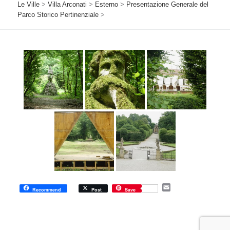
Le Ville
>
Villa Arconati
>
Esterno
>
Presentazione Generale del
Parco Storico Pertinenziale
>
E
Recommend
Post
Save
m
a
i
l