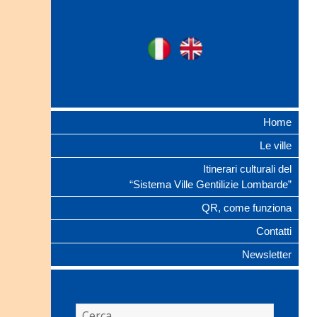
Ville Gentilizie
Ita
Eng
Lombarde
Home
Le ville
Itinerari culturali del
“Sistema Ville Gentilizie Lombarde”
QR, come funziona
Contatti
Newsletter
Ricerca