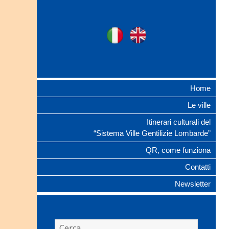
Ville Gentilizie
Ita
Eng
Lombarde
Home
Le ville
Itinerari culturali del
“Sistema Ville Gentilizie Lombarde”
QR, come funziona
Contatti
Newsletter
Ricerca