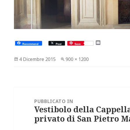
E
Recommend
Post
Save
m
a
i
Scritto
Dimensione
4 Dicembre 2015
900 × 1200
l
il
reale
Navigazione
articoli
PUBBLICATO IN
Vestibolo della Cappell
privato di San Pietro M