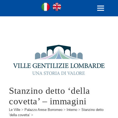
Ville Gentilizie Lombarde
Ita
Eng
MENU
E
WIDGET
Stanzino detto ‘della
covetta’ – immagini
Le Ville
>
Palazzo Arese Borromeo
>
Interno
>
Stanzino detto
‘della covetta’
>