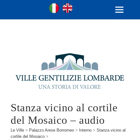
Ville Gentilizie Lombarde
Ita
Eng
MENU
E
WIDGET
Stanza vicino al cortile
del Mosaico – audio
Le Ville
>
Palazzo Arese Borromeo
>
Interno
>
Stanza vicino al
cortile del Mosaico
>