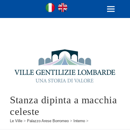
Ville Gentilizie Lombarde
Ita
Eng
MENU
E
WIDGET
Stanza dipinta a macchia
celeste
Le Ville
>
Palazzo Arese Borromeo
>
Interno
>