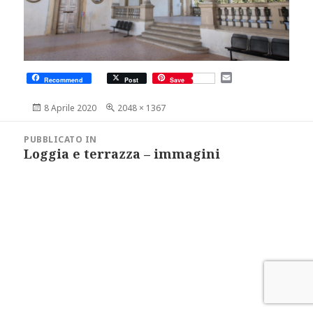
E
Recommend
Post
Save
m
a
Scritto
Dimensione
8 Aprile 2020
2048 × 1367
i
il
reale
l
Navigazione
articoli
PUBBLICATO IN
Loggia e terrazza – immagini