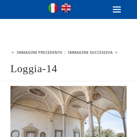
Ville Gentilizie Lombarde
Ita
Eng
MENU
E
WIDGET
IMMAGINE PRECEDENTE
IMMAGINE SUCCESSIVA
Loggia-14