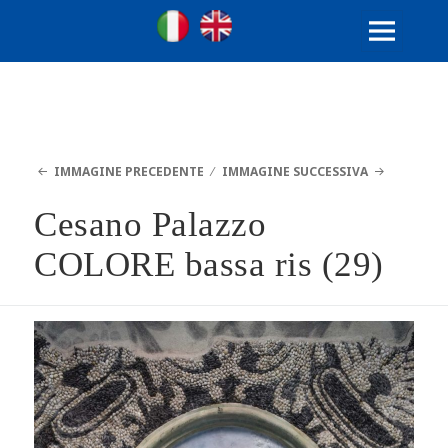
Ville Gentilizie Lombarde
Ita
Eng
MENU
E
WIDGET
IMMAGINE PRECEDENTE
IMMAGINE SUCCESSIVA
Cesano Palazzo
COLORE bassa ris (29)