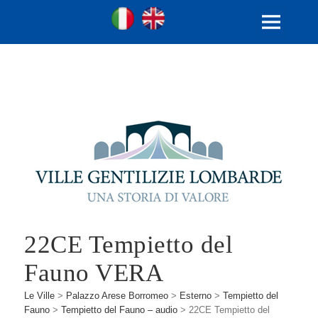
Ville Gentilizie Lombarde
Ita
Eng
MENU
E
WIDGET
22CE Tempietto del
Fauno VERA
Le Ville
>
Palazzo Arese Borromeo
>
Esterno
>
Tempietto del
Fauno
>
Tempietto del Fauno – audio
>
22CE Tempietto del