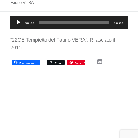
Fauno VERA
Audio
00:00
00:00
Player
“22CE Tempietto del Fauno VERA”. Rilasciato il:
2015.
E
Recommend
Post
Save
m
a
i
l