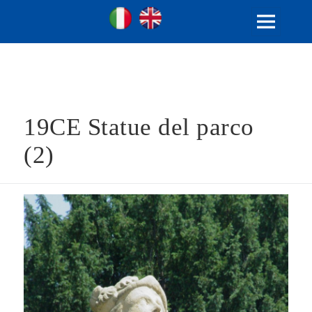
Ville Gentilizie Lombarde
Ita
Eng
MENU
E
WIDGET
19CE Statue del parco
(2)