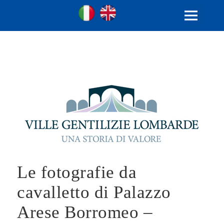
Ville Gentilizie Lombarde
Ita
Eng
MENU
E
WIDGET
Le fotografie da
cavalletto di Palazzo
Arese Borromeo –