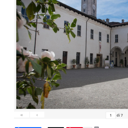
«
‹
di
7