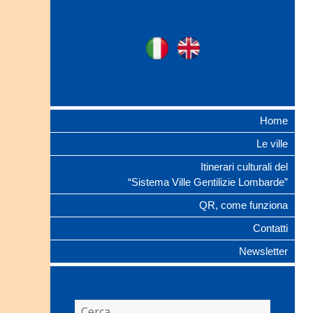
Ville Gentilizie
Ita
Eng
Lombarde
Home
Le ville
Itinerari culturali del
“Sistema Ville Gentilizie Lombarde”
QR, come funziona
Contatti
Newsletter
Ricerca