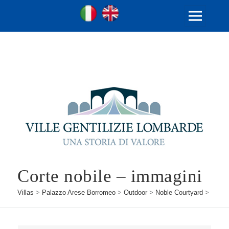
Ville Gentilizie Lombarde
Ita
Eng
MENU
AND
WIDGETS
Corte nobile – immagini
Villas
>
Palazzo Arese Borromeo
>
Outdoor
>
Noble Courtyard
>