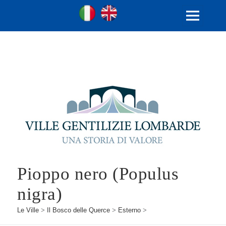
Ville Gentilizie Lombarde
Ita
Eng
MENU
E
WIDGET
Pioppo nero (Populus
nigra)
Le Ville
>
Il Bosco delle Querce
>
Esterno
>