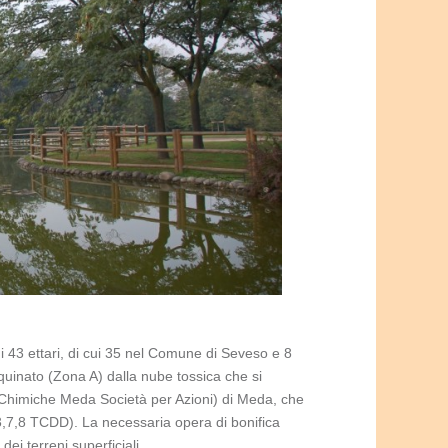
i 43 ettari, di cui 35 nel Comune di Seveso e 8
nquinato (Zona A) dalla nube tossica che si
e Chimiche Meda Società per Azioni) di Meda, che
,3,7,8 TCDD). La necessaria opera di bonifica
ei terreni superficiali.