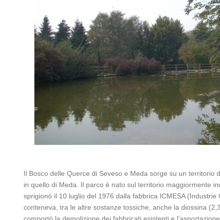
Il Bosco delle Querce di Seveso e Meda sorge su un territorio d
in quello di Meda. Il parco è nato sul territorio maggiormente i
sprigionò il 10 luglio del 1976 dalla fabbrica ICMESA (Industri
conteneva, tra le altre sostanze tossiche, anche la diossina (2
comportò la demolizione dei fabbricati esistenti e l’asportazione d