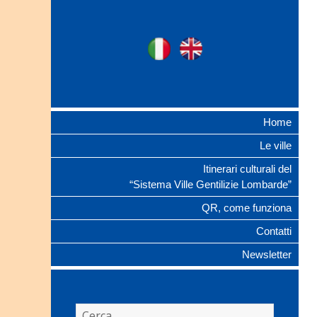
Ville Gentilizie
Ita
Eng
Lombarde
Home
Le ville
Itinerari culturali del
“Sistema Ville Gentilizie Lombarde”
QR, come funziona
Contatti
Newsletter
Ricerca