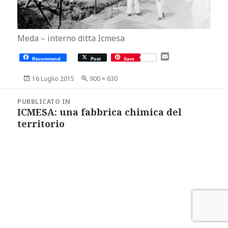
Meda – interno ditta Icmesa
E
Recommend
Post
Save
m
a
Scritto
Dimensione
16 Luglio 2015
900 × 630
i
il
reale
l
Navigazione
articoli
PUBBLICATO IN
ICMESA: una fabbrica chimica del
territorio