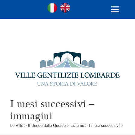
Ville Gentilizie Lombarde
Ita
Eng
MENU
E
WIDGET
I mesi successivi –
immagini
Le Ville
>
Il Bosco delle Querce
>
Esterno
>
I mesi successivi
>