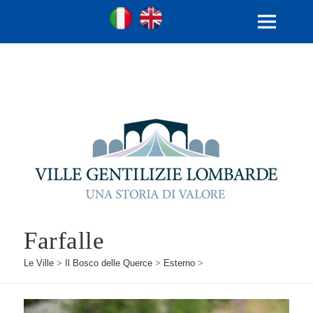
Ville Gentilizie Lombarde
Ita
Eng
MENU
E
WIDGET
Farfalle
Le Ville
>
Il Bosco delle Querce
>
Esterno
>