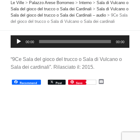
Le Ville
>
Palazzo Arese Borromeo
>
Interno
>
Sala di Vulcano o
Sala del gioco del trucco o Sala dei Cardinali
>
Sala di Vulcano o
Sala del gioco del trucco o Sala dei Cardinali – audio
>
9Ce Sala
del gioco del trucco o Sala di Vulcano o Sala dei cardinali
Audio
00:00
00:00
Player
“9Ce Sala del gioco del trucco o Sala di Vulcano o
Sala dei cardinali”. Rilasciato il: 2015.
E
Recommend
Post
Save
m
a
i
l