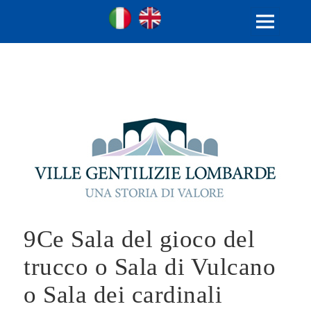
Ville Gentilizie Lombarde
Ita
Eng
MENU
E
WIDGET
9Ce Sala del gioco del
trucco o Sala di Vulcano
o Sala dei cardinali