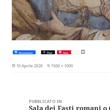
E
Recommend
Post
Save
m
a
i
Scritto
Dimensione
10 Aprile 2020
1500 × 1000
l
il
reale
Navigazione
articoli
PUBBLICATO IN
Sala dei Fasti romani o