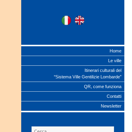
Ville Gentilizie
Ita
Eng
Lombarde
Home
Le ville
Itinerari culturali del
“Sistema Ville Gentilizie Lombarde”
QR, come funziona
Contatti
Newsletter
Ricerca