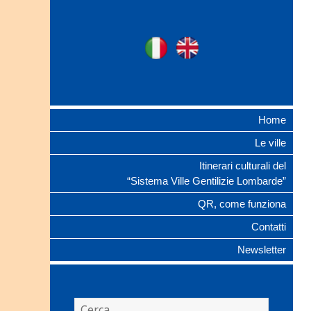
Ville Gentilizie
Ita
Eng
Lombarde
Home
Le ville
Itinerari culturali del
“Sistema Ville Gentilizie Lombarde”
QR, come funziona
Contatti
Newsletter
Ricerca