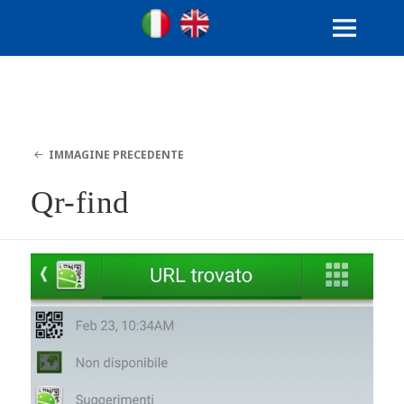
Ville Gentilizie Lombarde
Ita
Eng
MENU
E
WIDGET
IMMAGINE PRECEDENTE
Qr-find