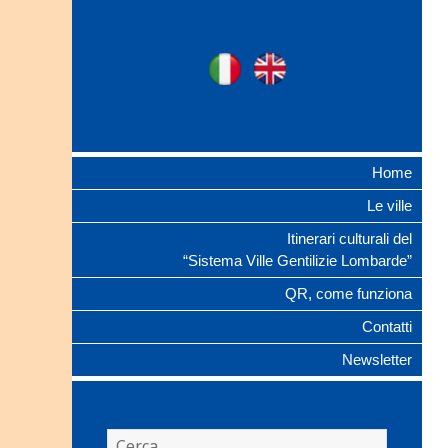
Ville Gentilizie
Ita
Eng
Lombarde
Home
Le ville
Itinerari culturali del
“Sistema Ville Gentilizie Lombarde”
QR, come funziona
Contatti
Newsletter
Ricerca