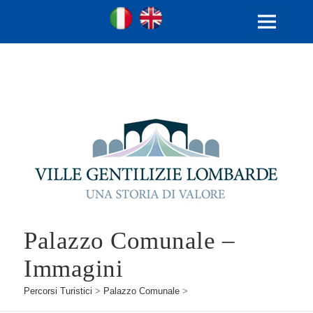
Ville Gentilizie Lombarde
Ita
Eng
MENU
E
WIDGET
Palazzo Comunale –
Immagini
Percorsi Turistici
>
Palazzo Comunale
>