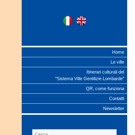
Ville Gentilizie
Ita
Eng
Lombarde
Home
Le ville
Itinerari culturali del
“Sistema Ville Gentilizie Lombarde”
QR, come funziona
Contatti
Newsletter
Ricerca