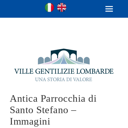
Ville Gentilizie Lombarde
Ita
Eng
MENU
E
WIDGET
Antica Parrocchia di
Santo Stefano –
Immagini