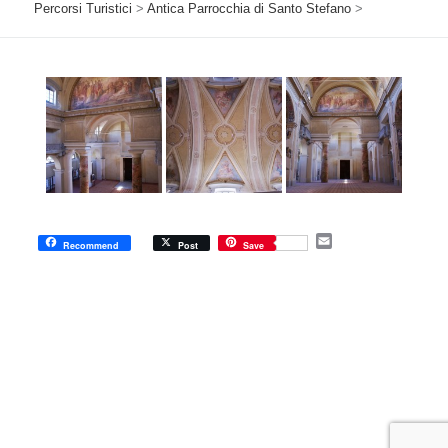
Percorsi Turistici
>
Antica Parrocchia di Santo Stefano
>
E
Recommend
Post
Save
m
a
i
l