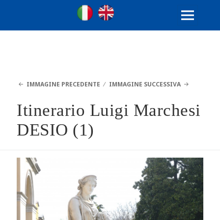
Ville Gentilizie Lombarde
Ita
Eng
MENU
E
WIDGET
IMMAGINE PRECEDENTE
IMMAGINE SUCCESSIVA
Itinerario Luigi Marchesi
DESIO (1)