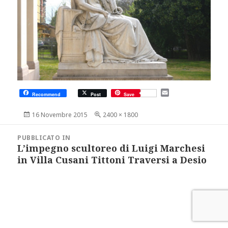
E
Recommend
Post
Save
m
a
Scritto
Dimensione
16 Novembre 2015
2400 × 1800
i
il
reale
l
Navigazione
articoli
PUBBLICATO IN
L’impegno scultoreo di Luigi Marchesi
in Villa Cusani Tittoni Traversi a Desio