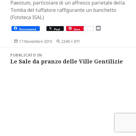
Paestum, particolare di un affresco parietale della
Tomba del tuffatore raffigurante un banchetto
(Fototeca ISAL)
E
Recommend
Post
Save
m
a
Scritto
Dimensione
17 Novembre 2015
2340 × 971
i
il
reale
l
Navigazione
articoli
PUBBLICATO IN
Le Sale da pranzo delle Ville Gentilizie