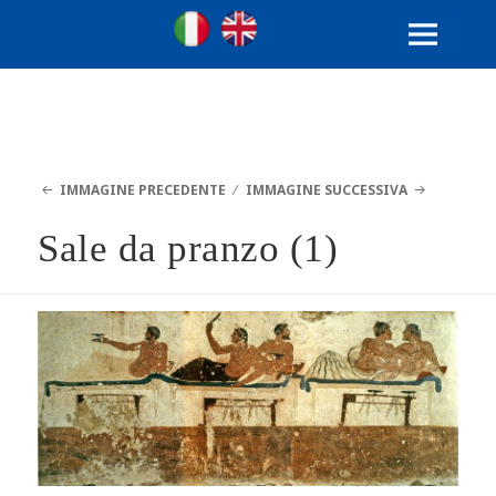
Ville Gentilizie Lombarde
Ita
Eng
MENU
E
WIDGET
IMMAGINE PRECEDENTE
IMMAGINE SUCCESSIVA
Sale da pranzo (1)