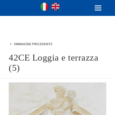
Ville Gentilizie Lombarde
Ita
Eng
MENU
E
WIDGET
IMMAGINE PRECEDENTE
42CE Loggia e terrazza
(5)