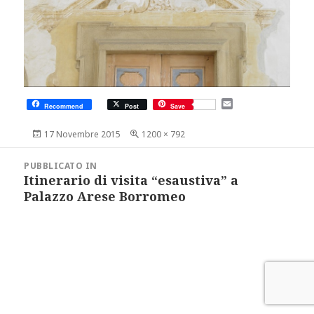
E
Recommend
Post
Save
m
a
Scritto
Dimensione
17 Novembre 2015
1200 × 792
i
il
reale
l
Navigazione
articoli
PUBBLICATO IN
Itinerario di visita “esaustiva” a
Palazzo Arese Borromeo