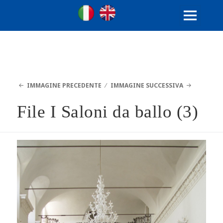
Ville Gentilizie Lombarde
Ita
Eng
MENU
E
WIDGET
IMMAGINE PRECEDENTE
IMMAGINE SUCCESSIVA
File I Saloni da ballo (3)