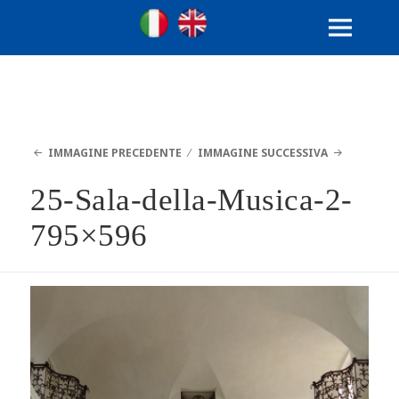
Ville Gentilizie Lombarde
Ita
Eng
MENU
E
WIDGET
IMMAGINE PRECEDENTE
IMMAGINE SUCCESSIVA
25-Sala-della-Musica-2-
795×596