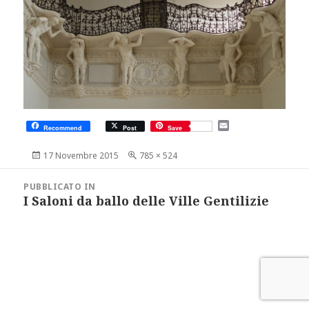
E
Recommend
Post
Save
m
a
Scritto
Dimensione
17 Novembre 2015
785 × 524
i
il
reale
l
Navigazione
articoli
PUBBLICATO IN
I Saloni da ballo delle Ville Gentilizie