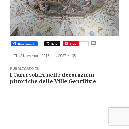
E
Recommend
Post
Save
m
a
Scritto
Dimensione
12 Novembre 2015
2027 × 1351
i
il
reale
l
Navigazione
articoli
PUBBLICATO IN
I Carri solari nelle decorazioni
pittoriche delle Ville Gentilizie