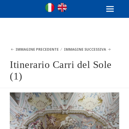
Ville Gentilizie Lombarde
Ita
Eng
MENU
E
WIDGET
IMMAGINE PRECEDENTE
IMMAGINE SUCCESSIVA
Itinerario Carri del Sole
(1)